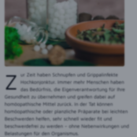
Z
ur Zeit haben Schnupfen und Grippalinfekte
Hochkonjonktur. Immer mehr Menschen haben
das Bedürfnis, die Eigenverantwortung für Ihre
Gesundheit zu übernehmen und greifen dabei auf
homöopathische Mittel zurück. In der Tat können
homöopathische oder planzliche Präparate bei leichten
Beschwerden helfen, sehr schnell wieder fit und
beschwerdefrei zu werden – ohne Nebenwirkungen und
Belastungen für den Organismus.