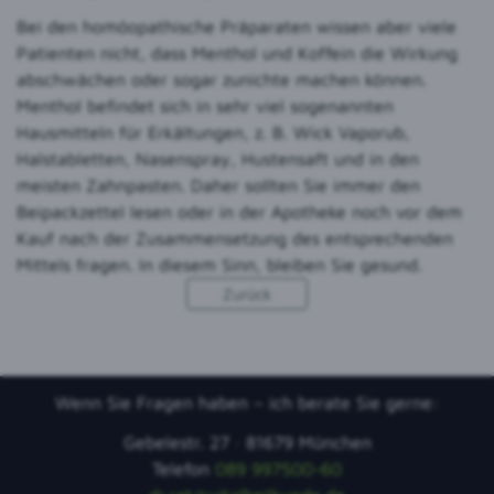
Bei den homöopathische Präparaten wissen aber viele
Patienten nicht, dass Menthol und Koffein die Wirkung
abschwächen oder sogar zunichte machen können.
Menthol befindet sich in sehr viel sogenannten
Hausmitteln für Erkältungen, z. B. Wick Vaporub,
Halstabletten, Nasenspray, Hustensaft und in den
meisten Zahnpasten. Daher sollten Sie immer den
Beipackzettel lesen oder in der Apotheke noch vor dem
Kauf nach der Zusammensetzung des entsprechenden
Mittels fragen. In diesem Sinn, bleiben Sie gesund.
Zurück
Wenn Sie Fragen haben – ich berate Sie gerne:
Gebelestr. 27 · 81679 München
Telefon
089 997500-60