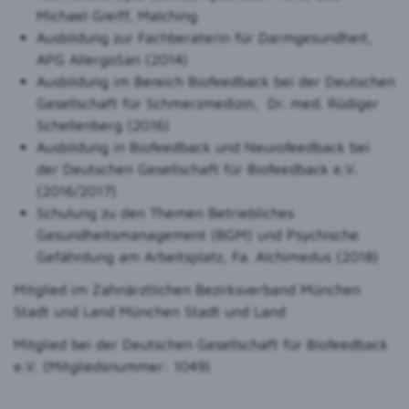
Michael Greiff, Malching
Ausbildung zur Fachberaterin für Darmgesundheit,
APG AllergoSan (2014)
Ausbildung im Bereich Biofeedback bei der Deutschen
Gesellschaft für Schmerzmedizin, Dr. med. Rüdiger
Schellenberg (2016)
Ausbildung in Biofeedback und Neurofeedback bei
der Deutschen Gesellschaft für Biofeedback e.V.
(2016/2017)
Schulung zu den Themen Betriebliches
Gesundheitsmanagement (BGM) und Psychische
Gefährdung am Arbeitsplatz, Fa. Alchimedus (2018)
Mitglied im Zahnärztlichen Bezirksverband München
Stadt und Land München Stadt und Land
Mitglied bei der Deutschen Gesellschaft für Biofeedback
e.V. (Mitgliedsnummer: 1049)