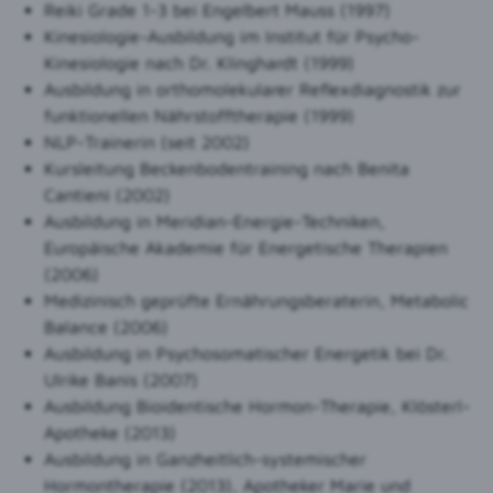
Reiki Grade 1-3 bei Engelbert Mauss (1997)
Kinesiologie-Ausbildung im Institut für Psycho-
Kinesiologie nach Dr. Klinghardt (1999)
Ausbildung in orthomolekularer Reflexdiagnostik zur
funktionellen Nährstofftherapie (1999)
NLP-Trainerin (seit 2002)
Kursleitung Beckenbodentraining nach Benita
Cantieni (2002)
Ausbildung in Meridian-Energie-Techniken,
Europäische Akademie für Energetische Therapien
(2006)
Medizinisch geprüfte Ernährungsberaterin, Metabolic
Balance (2006)
Ausbildung in Psychosomatischer Energetik bei Dr.
Ulrike Banis (2007)
Ausbildung Bioidentische Hormon-Therapie, Klösterl-
Apotheke (2013)
Ausbildung in Ganzheitlich-systemischer
Hormontherapie (2013), Apotheker Marie und