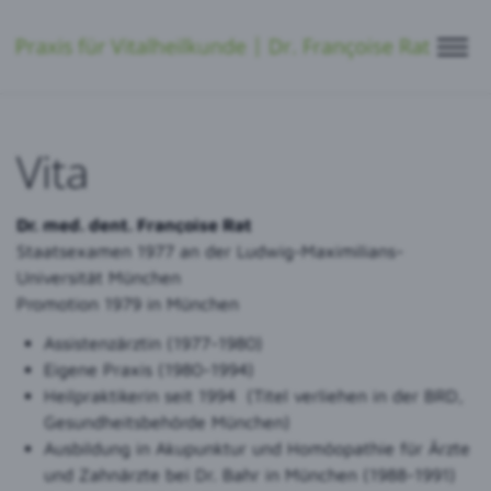
Vita
Dr. med. dent. Françoise Rat
Staatsexamen 1977 an der Ludwig-Maximilians-
Universität München
Promotion 1979 in München
Assistenzärztin (1977-1980)
Eigene Praxis (1980-1994)
Heilpraktikerin seit 1994 (Titel verliehen in der BRD,
Gesundheitsbehörde München)
Ausbildung in Akupunktur und Homöopathie für Ärzte
und Zahnärzte bei Dr. Bahr in München (1988-1991)