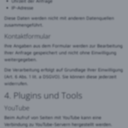
Uhrzeit der Anfrage
IP-Adresse
Diese Daten werden nicht mit anderen Datenquellen
zusammengeführt.
Kontaktformular
Ihre Angaben aus dem Formular werden zur Bearbeitung
Ihrer Anfrage gespeichert und nicht ohne Einwilligung
weitergegeben.
Die Verarbeitung erfolgt auf Grundlage Ihrer Einwilligung
(Art. 6 Abs. 1 lit. a DSGVO). Sie können diese jederzeit
widerrufen.
4. Plugins und Tools
YouTube
Beim Aufruf von Seiten mit YouTube kann eine
Verbindung zu YouTube-Servern hergestellt werden.