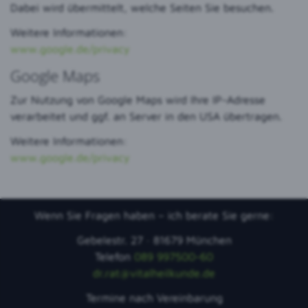
Dabei wird übermittelt, welche Seiten Sie besuchen.
Weitere Informationen:
www.google.de/privacy
Google Maps
Zur Nutzung von Google Maps wird Ihre IP-Adresse
verarbeitet und ggf. an Server in den USA übertragen.
Weitere Informationen:
www.google.de/privacy
Wenn Sie Fragen haben – ich berate Sie gerne:
Gebelestr. 27 · 81679 München
Telefon
089 997500-60
dr.rat@vitalheilkunde.de
Termine nach Vereinbarung