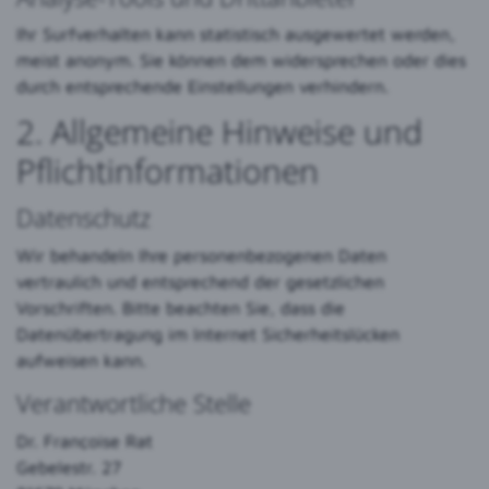
Ihr Surfverhalten kann statistisch ausgewertet werden,
meist anonym. Sie können dem widersprechen oder dies
durch entsprechende Einstellungen verhindern.
2. Allgemeine Hinweise und
Pflichtinformationen
Datenschutz
Wir behandeln Ihre personenbezogenen Daten
vertraulich und entsprechend der gesetzlichen
Vorschriften. Bitte beachten Sie, dass die
Datenübertragung im Internet Sicherheitslücken
aufweisen kann.
Verantwortliche Stelle
Dr. Françoise Rat
Gebelestr. 27