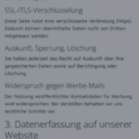
SSL-/TLS-Verschlüsselung
Diese Seite nutzt eine verschlüsselte Verbindung (https).
Dadurch können übermittelte Daten nicht von Dritten
mitgelesen werden.
Auskunft, Sperrung, Löschung
Sie haben jederzeit das Recht auf Auskunft über Ihre
gespeicherten Daten sowie auf Berichtigung oder
Löschung.
Widerspruch gegen Werbe-Mails
Der Nutzung veröffentlichter Kontaktdaten für Werbung
wird widersprochen. Bei Verstößen behalten wir uns
rechtliche Schritte vor.
3. Datenerfassung auf unserer
Website