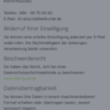
81679 München
Telefon: 089 - 99 75 00 60
E-Mail:
dr.rat@vitalheilkunde.de
Widerruf Ihrer Einwilligung
Sie können eine erteilte Einwilligung jederzeit per E-Mail
widerrufen. Die Rechtmäßigkeit der bisherigen
Verarbeitung bleibt unberührt.
Beschwerderecht
Sie haben das Recht, sich bei einer
Datenschutzaufsichtsbehörde zu beschweren:
www.bfdi.bund.de
Datenübertragbarkeit
Sie können Ihre Daten in einem maschinenlesbaren
Format erhalten oder übertragen lassen, soweit
technisch möglich.