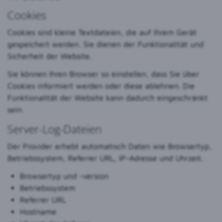
Cookies
Cookies sind kleine Textdateien, die auf Ihrem Gerät
gespeichert werden. Sie dienen der Funktionalität und
Sicherheit der Website.
Sie können Ihren Browser so einstellen, dass Sie über
Cookies informiert werden oder diese ablehnen. Die
Funktionalität der Website kann dadurch eingeschränkt
sein.
Server-Log-Dateien
Der Provider erhebt automatisch Daten wie Browsertyp,
Betriebssystem, Referrer URL, IP-Adresse und Uhrzeit.
Browsertyp und -version
Betriebssystem
Referrer URL
Hostname