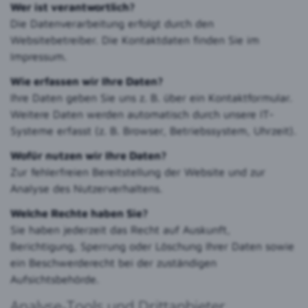
Wer ist verantwortlich?
Die Datenverarbeitung erfolgt durch den
Websitebetreiber. Die Kontaktdaten finden Sie im
Impressum.
Wie erfassen wir Ihre Daten?
Ihre Daten geben Sie uns z. B. über ein Kontaktformular.
Weitere Daten werden automatisch durch unsere IT-
Systeme erfasst (z. B. Browser, Betriebssystem, Uhrzeit).
Wofür nutzen wir Ihre Daten?
Zur fehlerfreien Bereitstellung der Website und zur
Analyse des Nutzerverhaltens.
Welche Rechte haben Sie?
Sie haben jederzeit das Recht auf Auskunft,
Berichtigung, Sperrung oder Löschung Ihrer Daten sowie
ein Beschwerderecht bei der zuständigen
Aufsichtsbehörde.
Analyse-Tools und Drittanbieter